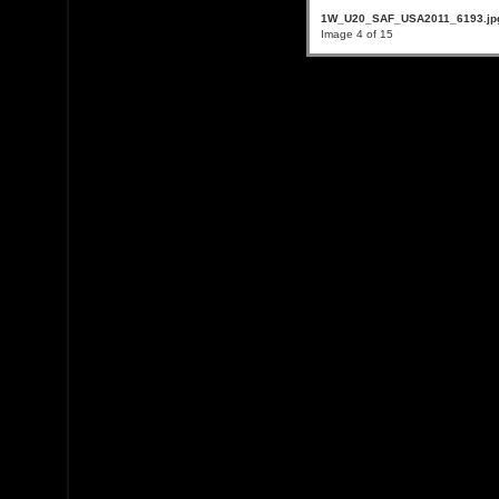
1W_U20_SAF_USA2011_6193.jp
Image 4 of 15